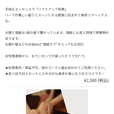
手技＆エッセンスで『リフトアップ効果』
ハーブの優しい香りとス〜ッとする感覚に包まれて身体リラ〜ックス
も。
お顔と頭皮は1枚の皮で繋がっています。頭皮にも足と同様で老廃物が
あります。
お顔や髪などのお悩みは“頭皮ケア”がとっても大切◎
女性常連様から、おでこのシワが減ったそうです(^-^)
★利用条件／単品不可、他のコースと組み合わせてご利用ください。
★足つぼ75分とセットにされるのも身体が楽になりおススメです！
¥2,500 (税込)