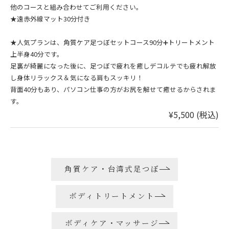
他のコースと組み合わせてご利用ください。
★遠赤外線マット30分付き
★人気プランは、角質ケア足つぼセットコース90分➕トリートメント
上半身40分です。
足裏が綺麗になった後に、足つぼで疲れを癒しデコルテでも疲れ解放
し身体リラックス＆気になる肩もスッキリ！
背面40分もあり、パソコン仕事の方がお尻を解せて癒せるからされま
す。
¥5,500 (税込)
角質ケア・台湾式足つぼ
ボディトリートメント
ボディケア・マッサージ