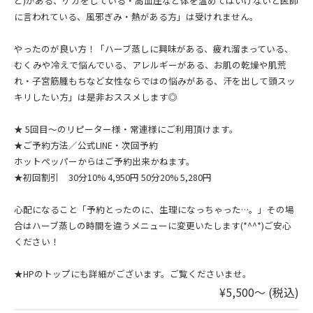
ど)がある、ケガをしている・高血圧など体を温めてはいけないと医師
に言われている、風邪ぎみ・熱がある方」は受けれません。
やったのが良い方！「ハーブ蒸しに興味がある、疲れ溜まっている、
むくみや冷えで悩んでいる、アレルギーがある、お肌の乾燥や肌荒
れ・子宮筋腫もちなど女性ならではの悩みがある、汗を出して頭スッ
キリしたい方」は是非おススメします◎
★ 5回目〜のリピーター様・常連様にご利用頂けます。
★ご予約方法／公式LINE・次回予約
ホットペッパーからはご予約出来かねます。
★初回割引 30分10% 4,950円 50分20% 5,280円
心配になること「予約とったのに、生理になっちゃった…。」その場
合はハーブ蒸しの時間を違うメニューに変更いたします(*^^*)ご安心
ください！
★HPのトップにも詳細がございます。ご覧くださいませ。
¥5,500〜 (税込)