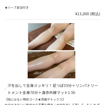
★ハーブ足浴付き
¥13,000 (税込)
汗を出して全身スッキリ！足つぼ35分＋リンパトリー
トメント全身70分＋遠赤外線マット1.5h
【他にはない特別コース★究極デトックス】
サウナみたいに体内から不要な疲れ・水分を出して流して、むくみ.ダ