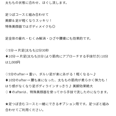
太ももの状態に合わせ、ほぐし流します。
足つぼコースと組み合わせて
美脚＆足が軽くなりスッキリ！
特殊美顔器ではボディメイクも◎
足全体の疲れ・むくみ解消・ひざや腰痛にも効果的です。
♢5分→ 片足(太もも)2分30秒
♦︎10分→ 片足(太もも)5分 (より筋肉にアプローチする手技付き) 10分
は2,000円
♢5分のafter→ 重い、ダルい足が楽にあがる！軽くなる〜♪
♦︎10分のafter→ 腰も楽になった、太ももの筋肉が柔らかく弾力も！
はり感がなくなり足ボディラインすっきり♪ 美脚効果絶大
♢♦︎のafterは、特殊美顔器を使ってから手技で流したのになります。
★足つぼ含むコースと一緒にできるオプション用です。足つぼと組み
合わせてご利用ください。