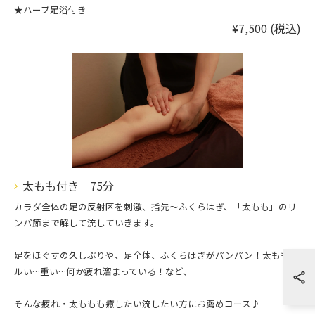
★ハーブ足浴付き
¥7,500 (税込)
太もも付き 75分
カラダ全体の足の反射区を刺激、指先〜ふくらはぎ、「太もも」のリ
ンパ節まで解して流していきます。
足をほぐすの久しぶりや、足全体、ふくらはぎがパンパン！太ももダ
ルい…重い…何か疲れ溜まっている！など、
そんな疲れ・太ももも癒したい流したい方にお薦めコース♪