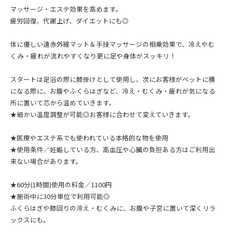
マッサージ・エステ効果を高めます。
疲労回復、代謝上げ、ダイエットにも◎
体に優しい遠赤外線マット＆手技マッサージの相乗効果で、冷えやむ
くみ・疲れが流れやすくなり更に足や身体がスッキリ！
スタートは足浴の際に膝掛けとして使用し、次にお客様がベットに横
になる際に、お腹やふくらはぎなど、冷え・むくみ・疲れが気になる
所に置いて芯から温めていきます。
★細かい温度調整が可能◎お客様に合わせて変えていきます。
★医療やエステ系でも使われている本格的な物を使用
★使用条件／妊娠している方、高血圧や心臓の負担ある方はご利用出
来ない場合があります。
★60分(1時間)使用の料金／1100円
★施術中に30分単位で利用可能◎
ふくらはぎや膝回りの冷え・むくみに、お腹や子宮に置いて深くリラ
ックスにも。