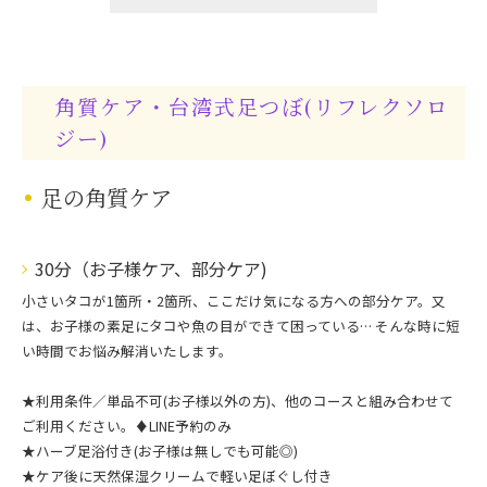
角質ケア・台湾式足つぼ(リフレクソロ
ジー)
足の角質ケア
30分（お子様ケア、部分ケア)
小さいタコが1箇所・2箇所、ここだけ気になる方への部分ケア。又
は、お子様の素足にタコや魚の目ができて困っている… そんな時に短
い時間でお悩み解消いたします。
★利用条件／単品不可(お子様以外の方)、他のコースと組み合わせて
ご利用ください。♦︎LINE予約のみ
★ハーブ足浴付き(お子様は無しでも可能◎)
★ケア後に天然保湿クリームで軽い足ぼぐし付き