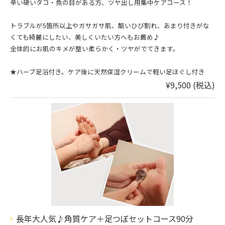
辛い硬いタコ・魚の目がある方、ツヤ出し用集中ケアコース！
トラブルが5箇所以上やガサガサ肌、酷いひび割れ、あまり付きがな
くても綺麗にしたい、美しくいたい方へもお薦め♪
全体的にお肌のキメが整い柔らかく・ツヤがでてきます。
★ハーブ足浴付き。ケア後に天然保湿クリームで軽い足ほぐし付き
¥9,500 (税込)
長年大人気♪角質ケア＋足つぼセットコース90分