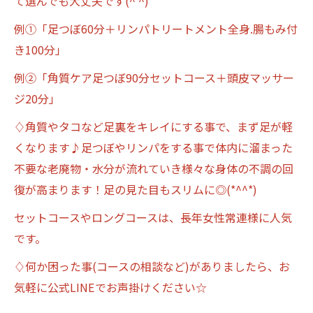
て選んでも大丈夫です(^ ^)”
例①「足つぼ60分＋リンパトリートメント全身.腸もみ付
き100分」
例②「角質ケア足つぼ90分セットコース＋頭皮マッサー
ジ20分」
♢角質やタコなど足裏をキレイにする事で、まず足が軽
くなります♪足つぼやリンパをする事で体内に溜まった
不要な老廃物・水分が流れていき様々な身体の不調の回
復が高まります！足の見た目もスリムに◎(*^^*)
セットコースやロングコースは、長年女性常連様に人気
です。
♢何か困った事(コースの相談など)がありましたら、お
気軽に公式LINEでお声掛けください☆