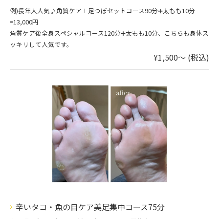
例)長年大人気♪角質ケア＋足つぼセットコース90分➕太もも10分
=13,000円
角質ケア後全身スペシャルコース120分➕太もも10分、こちらも身体ス
ッキリして人気です。
¥1,500～ (税込)
辛いタコ・魚の目ケア美足集中コース75分