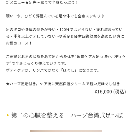
新メニュー★足先〜頭まで全身たっぷり！
硬い…や、ひどく浮腫んでいる足や体でも全身スッキリ♪
足のタコや身体の悩みが多い・120分では足らない・疲れ溜まってい
る・半年以上ケアしていない…や美足＆疲労回復効果を高めたい方に
お薦めコース！
ご要望とお足の状態をみて足から身体を“角質ケア＆足つぼやボディケ
ア”で全身じっくり整えていきます。
ボディケアは、リンパではなく「ほぐし」になります。
★ハーブ足浴付き。ケア後に天然保湿クリームで軽い足ほぐし付き
¥16,000 (税込)
第二の心臓を整える ハーブ台湾式足つぼ