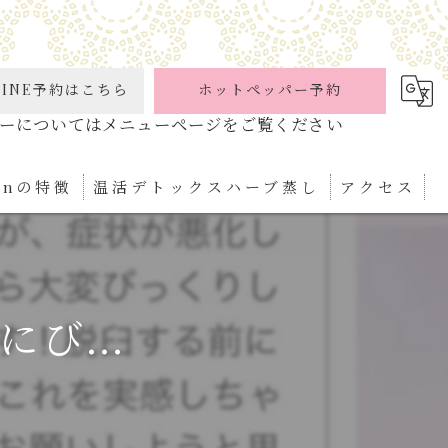
INE予約はこちら
ホットペッパー予約
ionの特徴
温活デトックスハーブ蒸し
アクセス
ケア
パ
び...
ぼ
ィケア