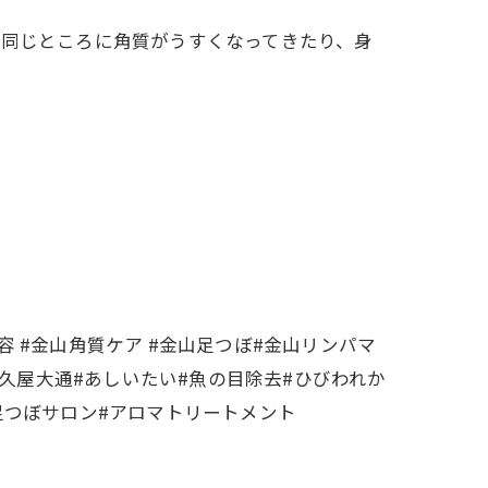
も同じところに角質がうすくなってきたり、身
容 #金山角質ケア #金山足つぼ#金山リンパマ
#久屋大通#あしいたい#魚の目除去#ひびわれか
#足つぼサロン#アロマトリートメント