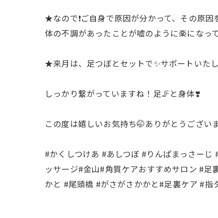
★なので❗️ご自身で原因が分かって、その原
体の不調があったことが嘘のように楽になって
★来月は、足つぼとセットで✨サポートいたし
しっかり繋がっていますね！足🦵と身体❣️
この度は嬉しいお気持ち🤭ありがとうござい
#かくしつけあ #あしつぼ #りんぱまっさーじ
ッサージ#金山#角質ケアおすすめサロン #足
かと #尾頭橋 #がさがさかかと#足裏ケア #