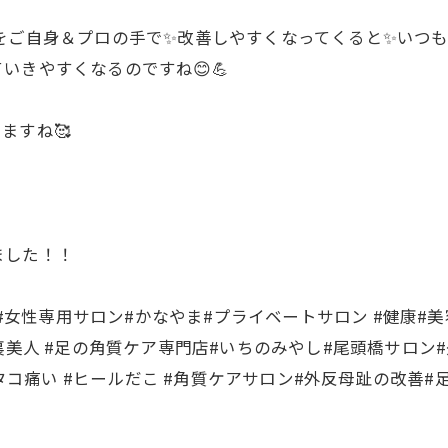
因をご自身＆プロの手で✨改善しやすくなってくると✨いつ
いきやすくなるのですね😊💪
ますね🥰
ました！！
 #女性専用サロン#かなやま#プライベートサロン #健康#美
裏美人 #足の角質ケア専門店#いちのみやし#尾頭橋サロン
指タコ痛い #ヒールだこ #角質ケアサロン#外反母趾の改善