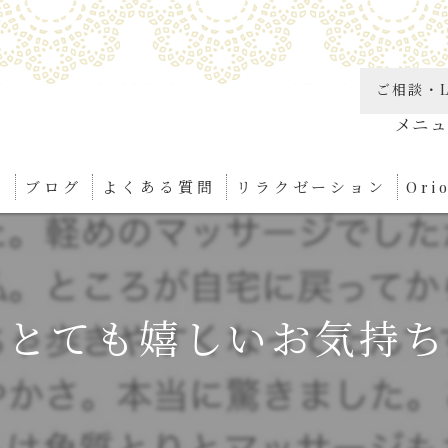
ご相談・L
り
ブログ
よくある質問
リラクゼーション
Or
角質
リン
とても嬉しいお気持ちに
足つ
ボデ