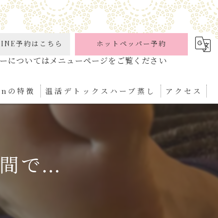
INE予約はこちら
ホットペッパー予約
ionの特徴
温活デトックスハーブ蒸し
アクセス
ケア
パ
で...
ぼ
ィケア