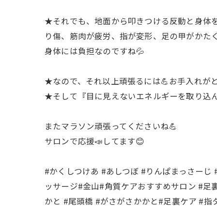
★それでも、地面から叩きつける反動と身体を
り傷、筋肉が疲労、指が変形、足の甲がかたく
身体には負担なのですね💦
★なので、それ以上頑張るには💪お手入れが
★そして『目に見えないエネルギーを取り込ん
またマラソン頑張ってくださいね💪
サロンで応援📣してます😊
#かくしつけあ #あしつぼ #りんぱまっさーじ
ッサージ#金山#角質ケアおすすめサロン #足
かと #尾頭橋 #がさがさかかと#足裏ケア #