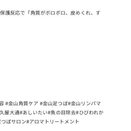
に保護反応で『角質がボロボロ、皮めくれ、す
容 #金山角質ケア #金山足つぼ#金山リンパマ
#久屋大通#あしいたい#魚の目除去#ひびわれか
#足つぼサロン#アロマトリートメント