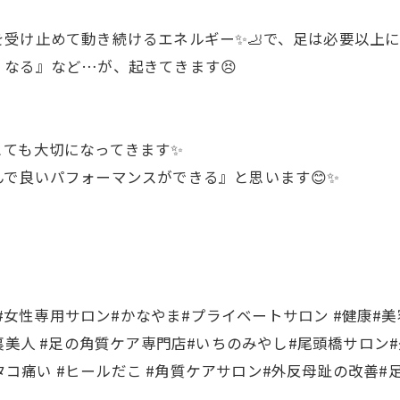
受け止めて動き続けるエネルギー✨🦶で、足は必要以上
なる』など…が、起きてきます😣
とても大切になってきます✨
で良いパフォーマンスができる』と思います😊✨
 #女性専用サロン#かなやま#プライベートサロン #健康#美
裏美人 #足の角質ケア専門店#いちのみやし#尾頭橋サロン
指タコ痛い #ヒールだこ #角質ケアサロン#外反母趾の改善