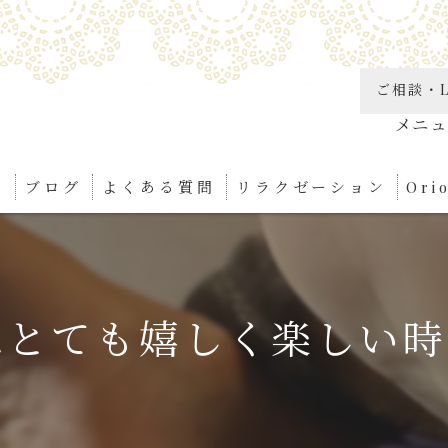
ご相談・L
り
ブログ
よくある質問
リラクゼーション
Or
角質
リン
とても嬉しく楽しい時間
足つ
ボデ