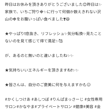
昨日はお休みを頂きありがとうございました😊昨日は✨
家族で、いちご狩り🍓✨に行って何個か数えきれない沢
山の🍓をお腹いっぱい食べました❣️😆
★やっぱり❗️息抜き、リフレッシュ✨気分転換✨見たこと
ないのを見て感じて得て満足✨🥰
が、あるのと無いのと違いましたね✨✨
★気持ちいいエネルギーを頂きますね❗️✨✨
★皆さんは、自分のご褒美に何を与えますか💪😊
#かくしつけあ #あしつぼ #りんぱまっさーじ #女性専用
サロン#かなやま#プライベートサロン #健康#美容 #金