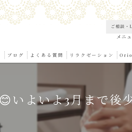
ご相談・L
り
ブログ
よくある質問
リラクゼーション
Or
角質
リン
😊いよいよ3月まで後
足つ
ボデ