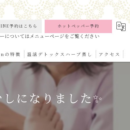
INE予約はこちら
ホットペッパー予約
ionの特徴
温活デトックスハーブ蒸し
アクセス
ケア
パ
少しになりました✨
ぼ
ィケア