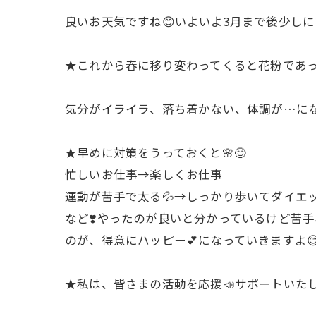
良いお天気ですね😊いよいよ3月まで後少し
★これから春に移り変わってくると花粉であ
気分がイライラ、落ち着かない、体調が…に
★早めに対策をうっておくと🌸😊
忙しいお仕事→楽しくお仕事
運動が苦手で太る💦→しっかり歩いてダイエ
など❣️やったのが良いと分かっているけど苦手
のが、得意にハッピー💕になっていきますよ
★私は、皆さまの活動を応援📣サポートいた