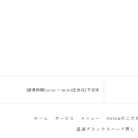
[営業時間] 10:30 〜 19:30 [定休日] 不定休
ホーム
サービス
メニュー
Orionのこだ
温活デトックスハーブ蒸し