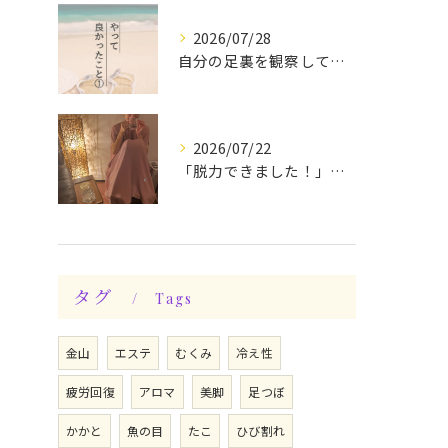
2026/07/28
自分の足裏を観察してみる！やって良かったぁ〜♪
2026/07/22
「脱力できました！」今日は私の時間♪全身メンテナンスデー☆
タグ
Tags
金山
エステ
むくみ
冷え性
疲労回復
アロマ
美脚
足つぼ
かかと
魚の目
たこ
ひび割れ