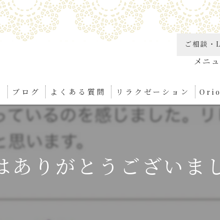
ご相談・L
り
ブログ
よくある質問
リラクゼーション
Or
角質
リン
はありがとうございまし
足つ
ボデ