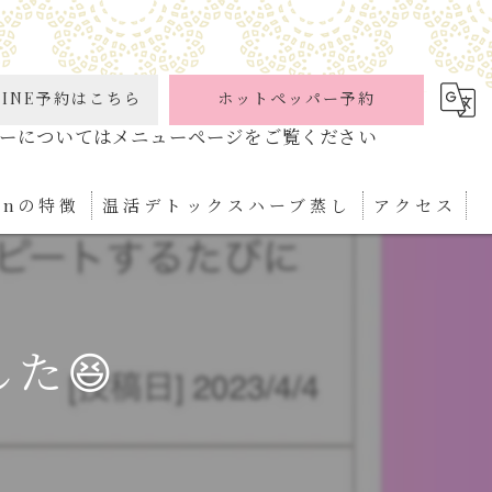
INE予約はこちら
ホットペッパー予約
ionの特徴
温活デトックスハーブ蒸し
アクセス
ケア
パ
た😆
ぼ
ィケア