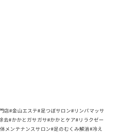
門店#金山エステ#足つぼサロン#リンパマッサ
除去#かかとガサガサ#かかとケア#リラクゼー
身体メンテナンスサロン#足のむくみ解消#冷え