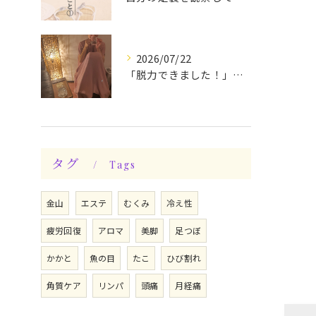
2026/07/22
「脱力できました！」今日は私の時間♪全身メンテナンスデー☆
タグ
Tags
金山
エステ
むくみ
冷え性
疲労回復
アロマ
美脚
足つぼ
かかと
魚の目
たこ
ひび割れ
角質ケア
リンパ
頭痛
月経痛