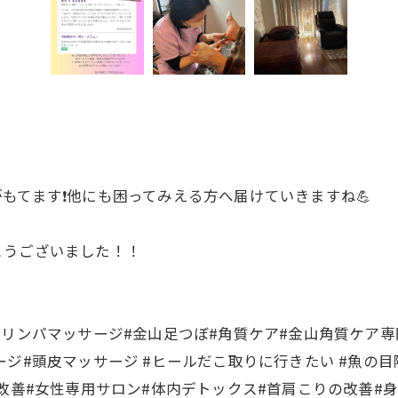
てます❗️他にも困ってみえる方へ届けていきますね💪
とうございました！！
山リンパマッサージ#金山足つぼ#角質ケア#金山角質ケア専
ジ#頭皮マッサージ #ヒールだこ取りに行きたい #魚の目
の改善#女性専用サロン#体内デトックス#首肩こりの改善#