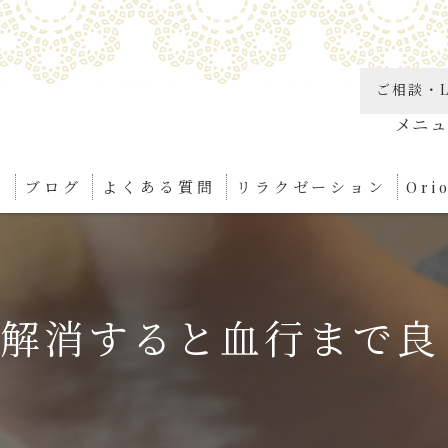
ご相談・L
り
ブログ
よくある質問
リラクゼーション
Or
角質
リン
️解消すると血行まで良く
足つ
ボデ