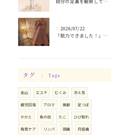
自分の足裏を観察してみる！やって良かったぁ〜♪
2026/07/22
「脱力できました！」今日は私の時間♪全身メンテナンスデー☆
タグ
Tags
金山
エステ
むくみ
冷え性
疲労回復
アロマ
美脚
足つぼ
かかと
魚の目
たこ
ひび割れ
角質ケア
リンパ
頭痛
月経痛