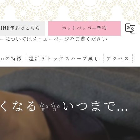
INE予約はこちら
ホットペッパー予約
ionの特徴
温活デトックスハーブ蒸し
アクセス
ケア
パ
なる✨✨いつまで...
ぼ
ィケア