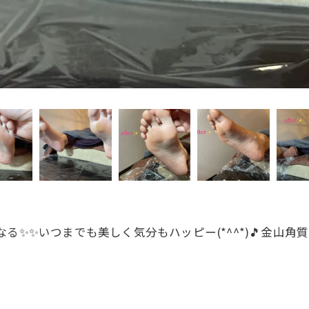
る✨✨いつまでも美しく気分もハッピー(*^^*)🎵金山角