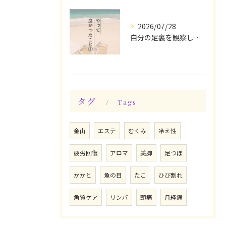
2026/07/28
自分の足裏を観察してみる！やって良かったぁ〜♪
タグ
Tags
金山
エステ
むくみ
冷え性
疲労回復
アロマ
美脚
足つぼ
かかと
魚の目
たこ
ひび割れ
角質ケア
リンパ
頭痛
月経痛