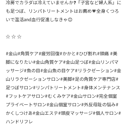
冷房でカラダは冷えていませんか❓『子宮など婦人系』に
も足つぼ、リンパトリートメントはお薦め💗全身くつろ
いで温活and血行促進しなきゃ😊
☆ ☆ ☆
#金山#角質ケア#疲労回復#かかと#ひび割れ#頭痛 #美
脚になりたい#金山角質ケア#金山足つぼ#金山リンパマ
ッサージ#魚の目#金山魚の目ケア#リラクゼーション#金
山リラクゼーションサロン#美脚#足の角質ケア専門店#
足つぼサロン#リンパトリートメント#身体メンテナンス
#フットケアサロン#むくみケア#金山サロン#完全個室
プライベートサロン#金山個室サロン#外反母趾の悩み#
かくしつけあ#金山エステ#頭皮マッサージ#個人サロン#
ハンドリフレ