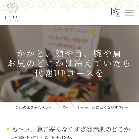
かかと、顔や首、腕や肩
お尻のどこかは冷えていたら
代謝UPコースを
金山のエステなら足の角質ケア専門店 Orion
ブログ
も〜ッ、急に寒くなりすぎ😥素肌のどこかは冷えているよね⁉️か...
も〜ッ、急に寒くなりすぎ😥素肌のどこか
は冷えているよね⁉️か...