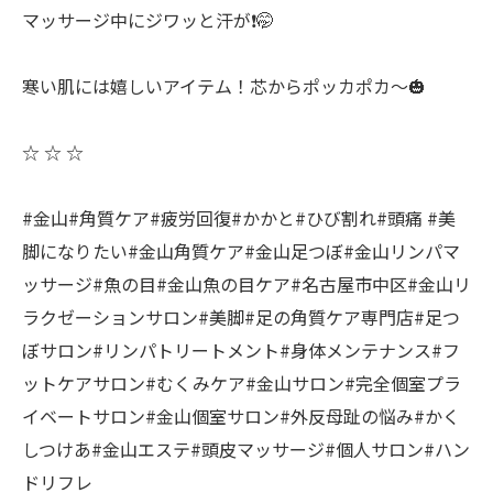
マッサージ中にジワッと汗が❗️🤭
寒い肌には嬉しいアイテム！芯からポッカポカ〜🎃
☆ ☆ ☆
#金山#角質ケア#疲労回復#かかと#ひび割れ#頭痛 #美
脚になりたい#金山角質ケア#金山足つぼ#金山リンパマ
ッサージ#魚の目#金山魚の目ケア#名古屋市中区#金山リ
ラクゼーションサロン#美脚#足の角質ケア専門店#足つ
ぼサロン#リンパトリートメント#身体メンテナンス#フ
ットケアサロン#むくみケア#金山サロン#完全個室プラ
イベートサロン#金山個室サロン#外反母趾の悩み#かく
しつけあ#金山エステ#頭皮マッサージ#個人サロン#ハン
ドリフレ