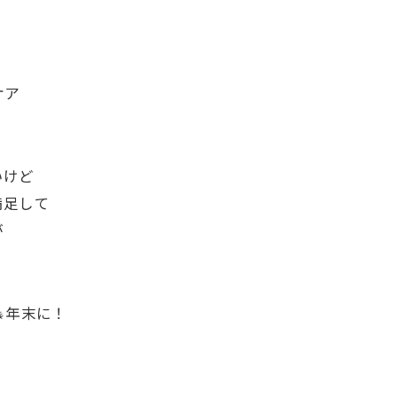
ケア
いけど
満足して
が
年末に！