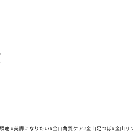
で
て
#頭痛 #美脚になりたい#金山角質ケア#金山足つぼ#金山