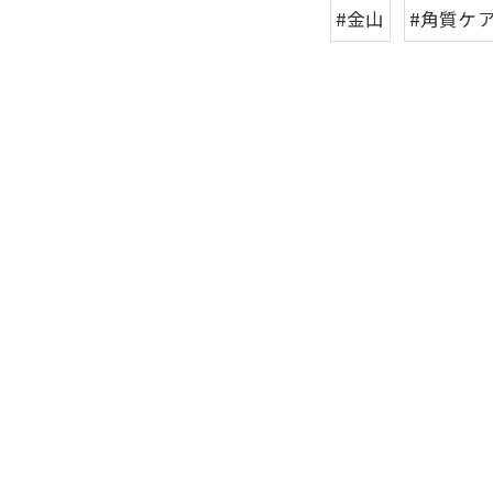
#金山
#角質ケ