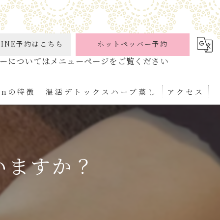
INE予約はこちら
ホットペッパー予約
ionの特徴
温活デトックスハーブ蒸し
アクセス
ケア
パ
いますか？
ぼ
ィケア