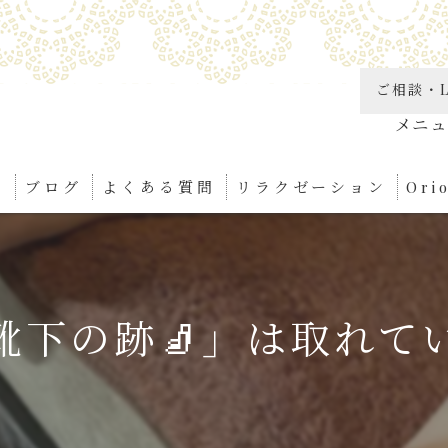
ご相談・L
り
ブログ
よくある質問
リラクゼーション
Or
角質
リン
靴下の跡🧦」は取れて
足つ
ボデ