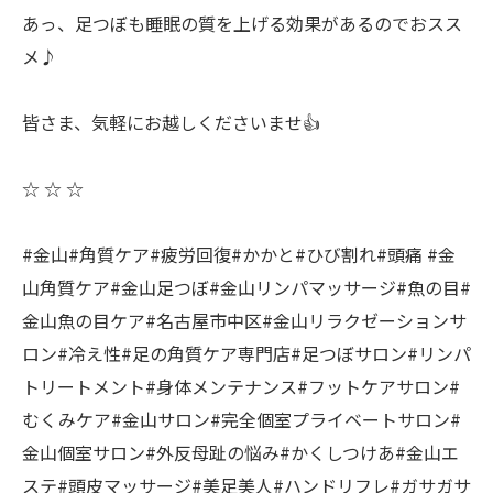
あっ、足つぼも睡眠の質を上げる効果があるのでおスス
メ♪
皆さま、気軽にお越しくださいませ👍
☆ ☆ ☆
#金山#角質ケア#疲労回復#かかと#ひび割れ#頭痛 #金
山角質ケア#金山足つぼ#金山リンパマッサージ#魚の目#
金山魚の目ケア#名古屋市中区#金山リラクゼーションサ
ロン#冷え性#足の角質ケア専門店#足つぼサロン#リンパ
トリートメント#身体メンテナンス#フットケアサロン#
むくみケア#金山サロン#完全個室プライベートサロン#
金山個室サロン#外反母趾の悩み#かくしつけあ#金山エ
ステ#頭皮マッサージ#美足美人#ハンドリフレ#ガサガサ