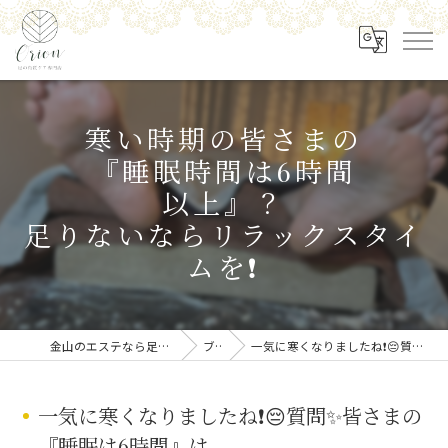
寒い時期の皆さまの
『睡眠時間は6時間
以上』？
足りないならリラックスタイ
ムを❗️
金山のエステなら足の角質ケア専門店 Orion
ブログ
一気に寒くなりましたね❗️😔質問✨皆さまの『睡眠は6時間』は...
一気に寒くなりましたね❗️😔質問✨皆さまの
『睡眠は6時間』は...