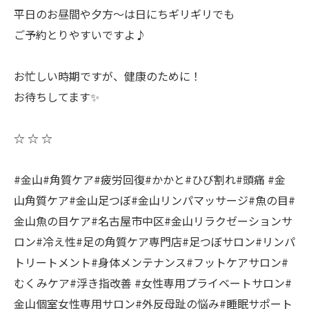
平日のお昼間や夕方〜は日にちギリギリでも
ご予約とりやすいですよ♪
お忙しい時期ですが、健康のために！
お待ちしてます✨
☆ ☆ ☆
#金山#角質ケア#疲労回復#かかと#ひび割れ#頭痛 #金
山角質ケア#金山足つぼ#金山リンパマッサージ#魚の目#
金山魚の目ケア#名古屋市中区#金山リラクゼーションサ
ロン#冷え性#足の角質ケア専門店#足つぼサロン#リンパ
トリートメント#身体メンテナンス#フットケアサロン#
むくみケア#浮き指改善 #女性専用プライベートサロン#
金山個室女性専用サロン#外反母趾の悩み#睡眠サポート