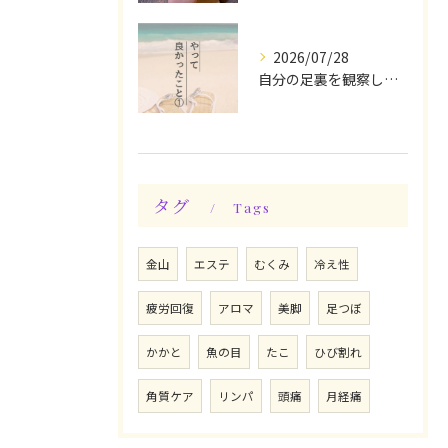
2026/07/28
自分の足裏を観察してみる！やって良かったぁ〜♪
タグ
Tags
金山
エステ
むくみ
冷え性
疲労回復
アロマ
美脚
足つぼ
かかと
魚の目
たこ
ひび割れ
角質ケア
リンパ
頭痛
月経痛