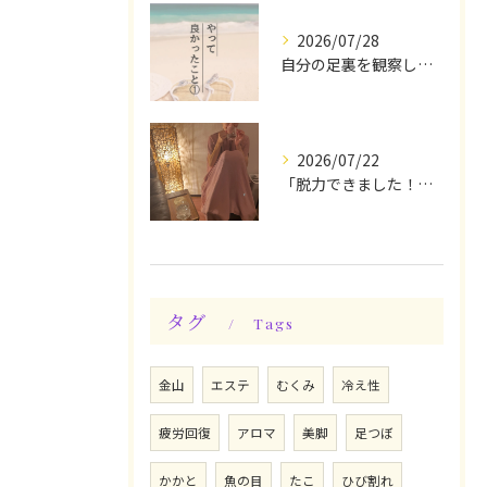
2026/07/28
自分の足裏を観察してみる！やって良かったぁ〜♪
2026/07/22
「脱力できました！」今日は私の時間♪全身メンテナンスデー☆
タグ
Tags
金山
エステ
むくみ
冷え性
疲労回復
アロマ
美脚
足つぼ
かかと
魚の目
たこ
ひび割れ