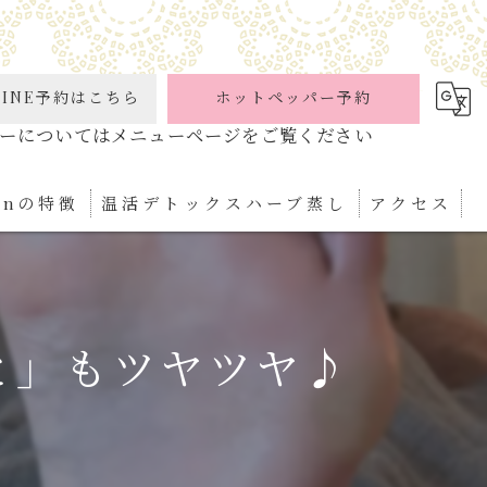
INE予約はこちら
ホットペッパー予約
ionの特徴
温活デトックスハーブ蒸し
アクセス
ケア
パ
と」もツヤツヤ♪
ぼ
ィケア