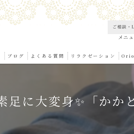
ご相談・L
り
ブログ
よくある質問
リラクゼーション
Or
角質
リン
素足に大変身✨「かか
足つ
ボデ