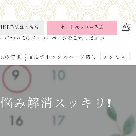
INE予約はこちら
ホットペッパー予約
ionの特徴
温活デトックスハーブ蒸し
アクセス
ケア
パ
悩み解消スッキリ❗️
ぼ
ィケア