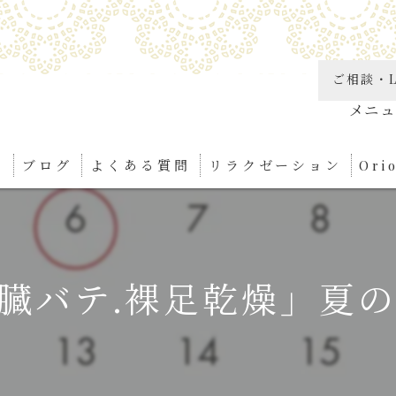
ご相談・L
り
ブログ
よくある質問
リラクゼーション
Or
角質
リン
臓バテ.裸足乾燥」夏の
足つ
ボデ