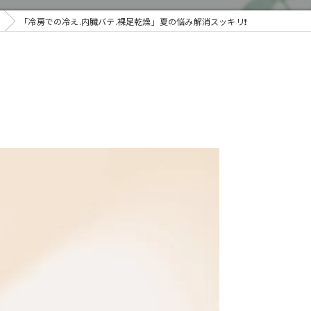
「冷房での冷え.内臓バテ.裸足乾燥」夏の悩み解消スッキリ❗️