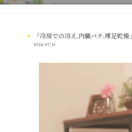
「冷房での冷え.内臓バテ.裸足乾燥
2024/07/31