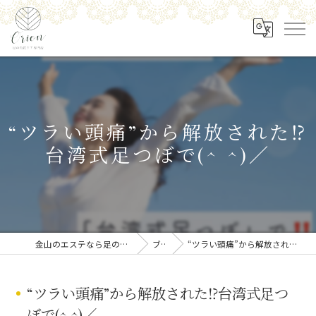
“ツラい頭痛”から解放された⁉️
台湾式足つぼで(^ ^)／
金山のエステなら足の角質ケア専門店 Orion
ブログ
“ツラい頭痛”から解放された⁉️台湾式足つぼで(^ ^)／
“ツラい頭痛”から解放された⁉️台湾式足つ
ぼで(^ ^)／