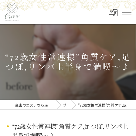
“72歳女性常連様”角質ケア,足
つぼ,リンパ上半身で満喫〜♪
金山のエステなら足の角質ケア専門店 Orion
ブログ
“72歳女性常連様”角質ケア,足つぼ,リンパ上半身で満喫〜♪
“72歳女性常連様”角質ケア,足つぼ,リンパ上
半身で満喫〜♪