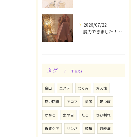
2026/07/22
「脱力できました！」今日は私の時間♪全身メンテナンスデー☆
タグ
Tags
金山
エステ
むくみ
冷え性
疲労回復
アロマ
美脚
足つぼ
かかと
魚の目
たこ
ひび割れ
角質ケア
リンパ
頭痛
月経痛