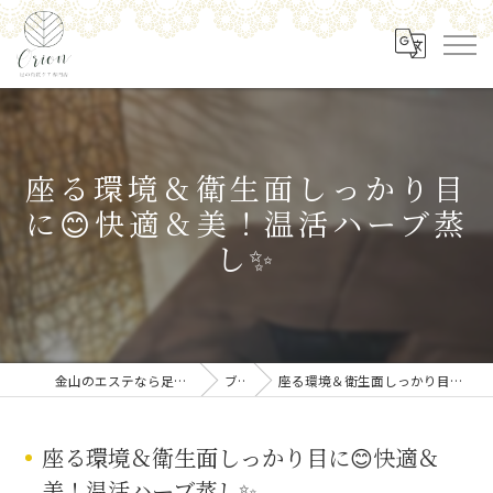
座る環境＆衛生面しっかり目
に😊快適＆美！温活ハーブ蒸
し✨
金山のエステなら足の角質ケア専門店 Orion
ブログ
座る環境＆衛生面しっかり目に😊快適＆美！温活ハーブ蒸し✨
座る環境＆衛生面しっかり目に😊快適＆
美！温活ハーブ蒸し✨