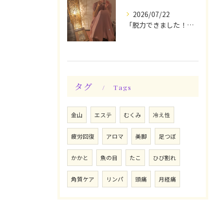
2026/07/22
「脱力できました！」今日は私の時間♪全身メンテナンスデー☆
タグ
Tags
金山
エステ
むくみ
冷え性
疲労回復
アロマ
美脚
足つぼ
かかと
魚の目
たこ
ひび割れ
角質ケア
リンパ
頭痛
月経痛