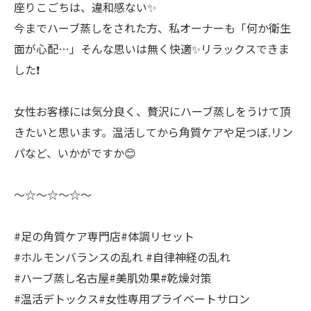
座りこごちは、違和感ない✨
今までハーブ蒸しをされた方、私オーナーも「何か衛生
面が心配…」そんな思いは無く快適✨リラックスできま
した❗️
女性お客様には気分良く、贅沢にハーブ蒸しをうけて頂
きたいと思います。温活してから角質ケアや足つぼ.リン
パなど、いかがですか😊
〜☆〜☆〜☆〜
#足の角質ケア専門店#体調リセット
#ホルモンバランスの乱れ #自律神経の乱れ
#ハーブ蒸し名古屋#美肌効果#乾燥対策
#温活デトックス#女性専用プライベートサロン