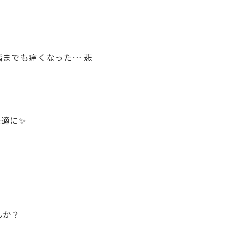
までも痛くなった… 悲
適に✨
？
んか？