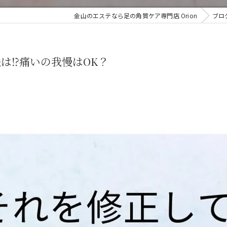
金山のエステなら足の角質ケア専門店 Orion
ブロ
⁉️痛いの我慢はOK？