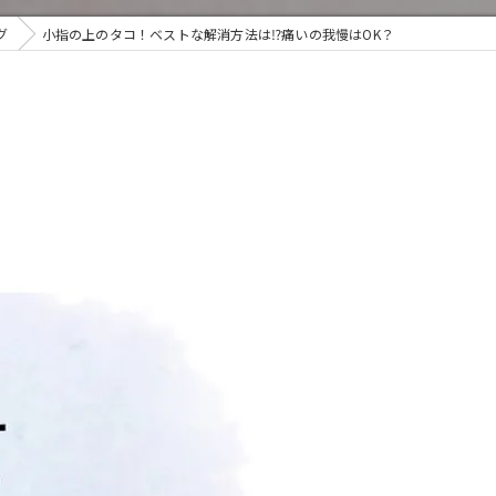
グ
小指の上のタコ！ベストな解消方法は⁉️痛いの我慢はOK？