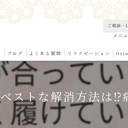
ご相談・L
り
ブログ
よくある質問
リラクゼーション
Or
角質
リン
ベストな解消方法は⁉️
足つ
ボデ