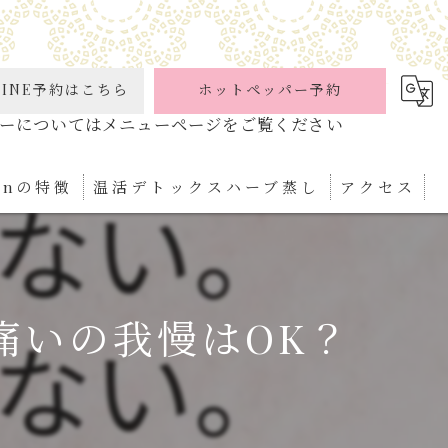
INE予約はこちら
ホットペッパー予約
ionの特徴
温活デトックスハーブ蒸し
アクセス
ケア
パ
痛いの我慢はOK？
ぼ
ィケア