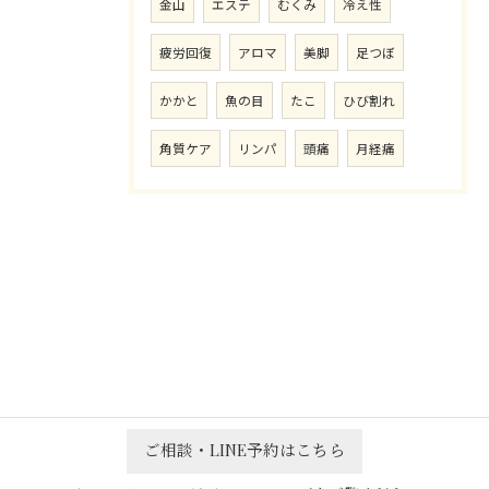
金山
エステ
むくみ
冷え性
疲労回復
アロマ
美脚
足つぼ
かかと
魚の目
たこ
ひび割れ
角質ケア
リンパ
頭痛
月経痛
ご相談・LINE予約はこちら