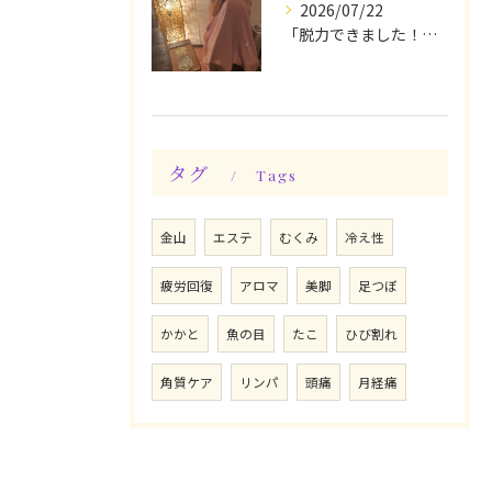
2026/07/22
「脱力できました！」今日は私の時間♪全身メンテナンスデー☆
タグ
Tags
金山
エステ
むくみ
冷え性
疲労回復
アロマ
美脚
足つぼ
かかと
魚の目
たこ
ひび割れ
角質ケア
リンパ
頭痛
月経痛