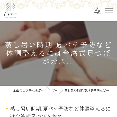
蒸し暑い時期.夏バテ予防など
体調整えるには台湾式足つぼ
がおス...
金山のエステなら足の角質ケア専門店 Orion
ブログ
蒸し暑い時期.夏バテ予防など体調整えるには台湾式足つぼがおス...
蒸し暑い時期.夏バテ予防など体調整えるに
は台湾式足つぼがおス...