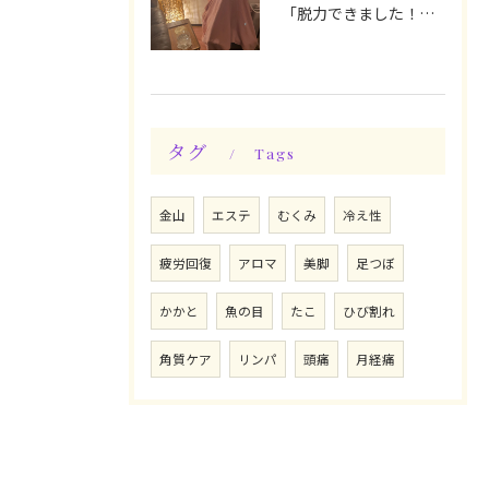
「脱力できました！」今日は私の時間♪全身メンテナンスデー☆
タグ
Tags
金山
エステ
むくみ
冷え性
疲労回復
アロマ
美脚
足つぼ
かかと
魚の目
たこ
ひび割れ
角質ケア
リンパ
頭痛
月経痛