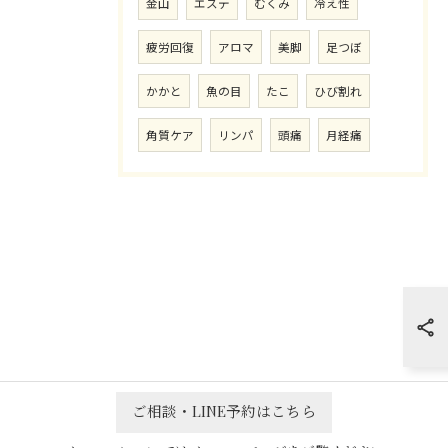
金山
エステ
むくみ
冷え性
疲労回復
アロマ
美脚
足つぼ
かかと
魚の目
たこ
ひび割れ
角質ケア
リンパ
頭痛
月経痛
ご相談・LINE予約はこちら