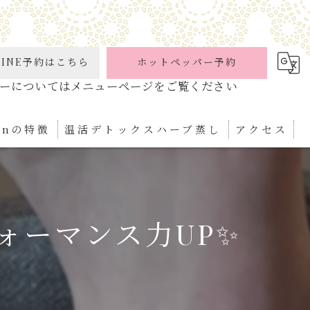
INE予約はこちら
ホットペッパー予約
ionの特徴
温活デトックスハーブ蒸し
アクセス
ケア
パ
ォーマンス力UP✨
ぼ
ィケア