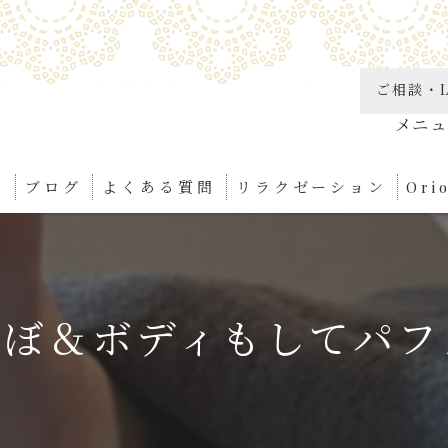
ご相談・L
り
ブログ
よくある質問
リラクゼーション
Or
角質
リン
ぼ＆ボディもしてパフ
足つ
ボデ