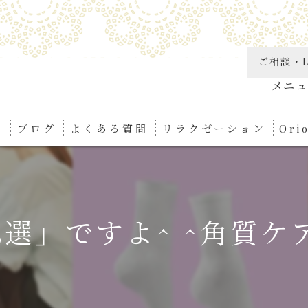
ご相談・L
り
ブログ
よくある質問
リラクゼーション
Or
角質
リン
選」ですよ^ ^角質ケア
足つ
ボデ