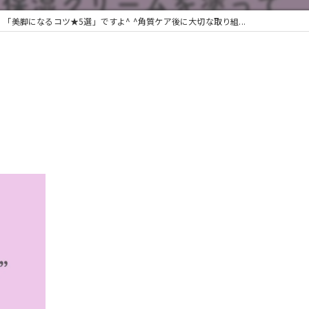
「美脚になるコツ★5選」ですよ^ ^角質ケア後に大切な取り組...