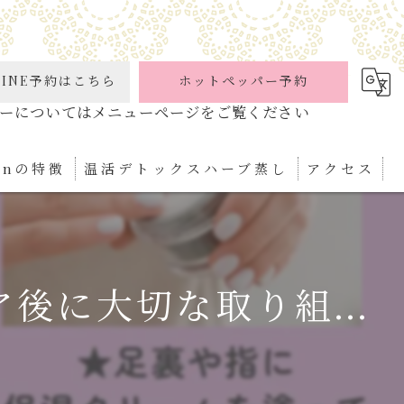
INE予約はこちら
ホットペッパー予約
ionの特徴
温活デトックスハーブ蒸し
アクセス
ケア
パ
後に大切な取り組...
ぼ
ィケア