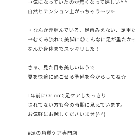
→気になっていたのが無くなって嬉しい^ ^
自然とテンション上がっちゃう〜ッ✨
・なんか浮腫んでいる、足首みえない、足重
→むくみ流れて美脚に◎こんなに足が重たか
なんか身体までスッキリした！
さぁ、見た目も美しいほうで
夏を快適に過ごせる準備を今からしてね☆
1年前にOrionで足ケアしたっきり
されてない方も今の時期に見えています。
お気軽にお越しくださいませ(^ ^)
#足の角質ケア専門店