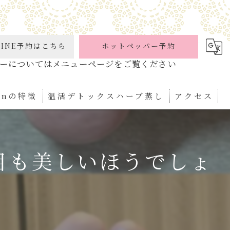
INE予約はこちら
ホットペッパー予約
ionの特徴
温活デトックスハーブ蒸し
アクセス
ケア
目も美しいほうでしょ
パ
ぼ
ィケア