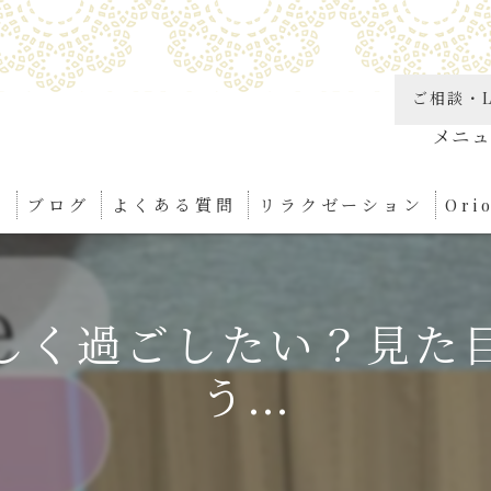
ご相談・L
り
ブログ
よくある質問
リラクゼーション
Or
角質
しく過ごしたい？見た
リン
う...
足つ
ボデ