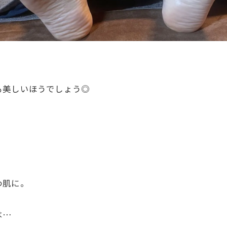
も美しいほうでしょう◎
わ肌に。
は…