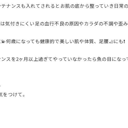
テナンスも入れてされるとお肌の底から整っていき日常の
では気付きにくい足の血行不良の原因やカラダの不調や歪
何歳になっても健康的で美しい肌や体質、足腰🦶にも❗️
ンスを2ヶ月以上過ぎてやっていなかったら魚の目になって
️
気をつけて。