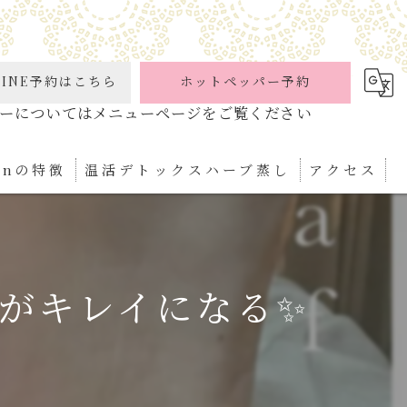
INE予約はこちら
ホットペッパー予約
ionの特徴
温活デトックスハーブ蒸し
アクセス
ケア
パ
がキレイになる✨
ぼ
ィケア