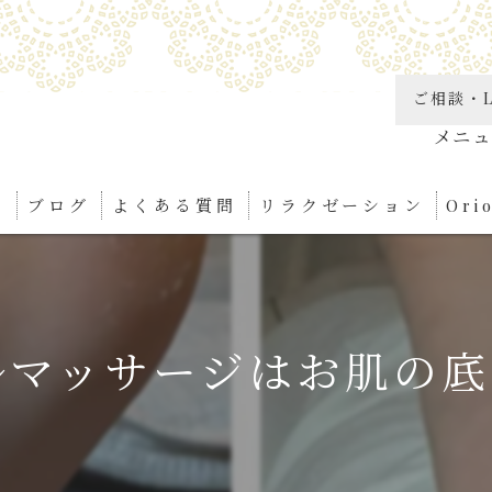
ご相談・L
り
ブログ
よくある質問
リラクゼーション
Or
角質
リン
ルマッサージはお肌の底
足つ
ボデ