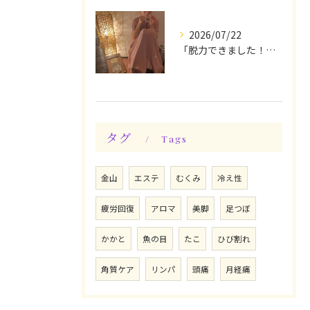
2026/07/22
「脱力できました！」今日は私の時間♪全身メンテナンスデー☆
タグ
Tags
金山
エステ
むくみ
冷え性
疲労回復
アロマ
美脚
足つぼ
かかと
魚の目
たこ
ひび割れ
角質ケア
リンパ
頭痛
月経痛