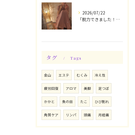
2026/07/22
「脱力できました！」今日は私の時間♪全身メンテナンスデー☆
タグ
Tags
金山
エステ
むくみ
冷え性
疲労回復
アロマ
美脚
足つぼ
かかと
魚の目
たこ
ひび割れ
角質ケア
リンパ
頭痛
月経痛